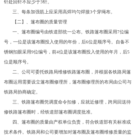
针处回针不应少于3针。
三、每条加强筋上应采用高焊均匀焊接3个穿绳布。
【二】、篷布圈的质量管理
一、篷布圈编号由铁道部统一公布。铁路篷布圈采用7位编
号，一位是该篷布圈投入使用的年份，后6位是顺序号。自备不
锈钢扣眼采用9位编号，前4位是该篷布圈投入使用的年月，后5
位是顺序号。
二、公司可委托铁路局维修铁路篷布圈，并根据各铁路局篷
布圈运用需要设立篷布圈修理所，篷布圈修理所的布局由公司与
铁路局协商确定。
三、铁路篷布圈凭调度命令扣修，应就近修理，跨局回送待
修铁路篷布圈时，经铁道部篷布圈调度批准。
四、篷布圈的质量由产权单位负责，符合铁道部有关标准或
技术条件。铁路局和公司要增加对篷布圈及篷布圈维修质量的监