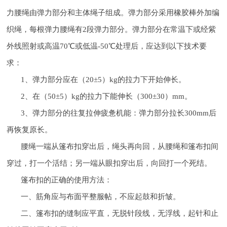
力腰绳由弹力部分和主体绳子组成。弹力部分采用橡胶棒外加编
织绳，每根弹力腰绳有2段弹力部分。弹力部分在常温下或经紫
外线照射或高温70℃或低温-50℃处理后，应达到以下技术要
求：
1、弹力部分应在（20±5）kg的拉力下开始伸长。
2、在（50±5）kg的拉力下能伸长（300±30）mm。
3、弹力部分的往复拉伸疲惫机能：弹力部分拉长300mm后
再恢复原长。
腰绳一端从篷布扣穿出后，绳头再向回，从腰绳和篷布扣间
穿过，打一个活结；另一端从眼扣穿出后，向回打一个死结。
篷布扣的正确的使用方法：
一、筋角应与布面平整服帖，不应起鼓和折皱。
二、篷布扣的缝制应平直，无脱针段线，无浮线，起针和止